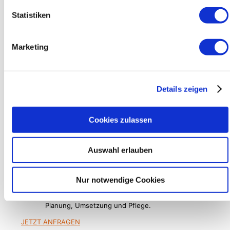
Trubel zu entfliehen. Entsprechend Ihren
Statistiken
individuellen Bedürfnissen kreieren wir Ihnen
eine Entspannungs-Oase zum Abschalten.
Galerie Dachterrassen und
Marketing
Dachgärten
Details zeigen
Cookies zulassen
Verwandeln Sie Ihr Dach in einen
grünen Rückzugsort - wir
Auswahl erlauben
machen es möglich!
Nur notwendige Cookies
Wir unterbreiten Ihnen gern ein Angebot für
Planung, Umsetzung und Pflege.
JETZT ANFRAGEN