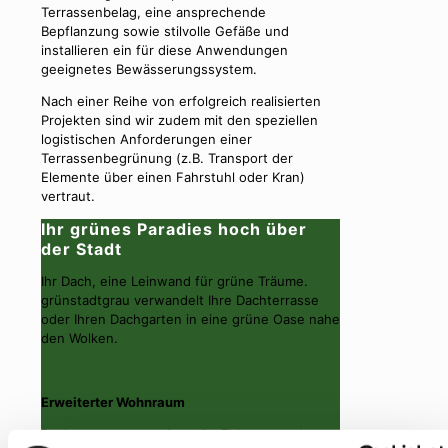
Terrassenbelag, eine ansprechende
Bepflanzung sowie stilvolle Gefäße und
installieren ein für diese Anwendungen
geeignetes Bewässerungssystem.
Nach einer Reihe von erfolgreich realisierten
Projekten sind wir zudem mit den speziellen
logistischen Anforderungen einer
Terrassenbegrünung (z.B. Transport der
Elemente über einen Fahrstuhl oder Kran)
vertraut.
Ihr grünes Paradies hoch über
der Stadt
Ihr Dach, eine Leinwand für grüne Träume.
grünstadtgrau verwandelt Ihre Dachterrasse
oder Ihren Dachgarten in eine grüne Oase nahe
den Wolken.
Erweiterter Wohnraum
Dachterrassen erweitern Ihr Zuhause und