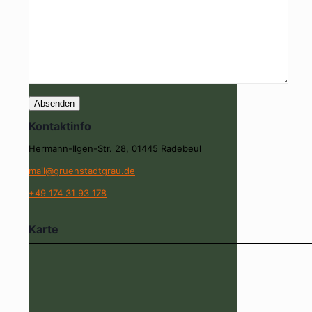
Kontaktinfo
Hermann-Ilgen-Str. 28, 01445 Radebeul
mail@gruenstadtgrau.de
+49 174 31 93 178
Karte