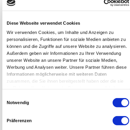
bieten Platz für Entspannung, Unterhaltung
und Freiluft-Feeling mit direkter Anbindung an
Ihren Wohnraum.
Diese Webseite verwendet Cookies
Grüne Energie
Wir verwenden Cookies, um Inhalte und Anzeigen zu
personalisieren, Funktionen für soziale Medien anbieten zu
Sie verbessern die Umweltqualität, bieten
Lebensraum für Vögel und Insekten und
können und die Zugriffe auf unsere Website zu analysieren.
fördern die biologische Vielfalt in der Stadt.
Außerdem geben wir Informationen zu Ihrer Verwendung
unserer Website an unsere Partner für soziale Medien,
Werbung und Analysen weiter. Unsere Partner führen diese
Stil und Eleganz
Informationen möglicherweise mit weiteren Daten
Unsere Gestaltungskonzepte sind
zusammen, die Sie ihnen bereitgestellt haben oder die sie
maßgeschneidert und spiegeln Ihre persönliche
im Rahmen Ihrer Nutzung der Dienste gesammelt haben.
Ästhetik wieder, von modern und schlicht bis
hin zu üppig und blühend.
Einwilligungsauswahl
Notwendig
Ruhe und Entspannung
Präferenzen
Dachgärten sind ein privater Rückzugsort, der
Ihnen die Möglichkeit bietet, dem städtischen